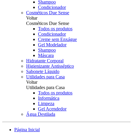
Shampoo
Condicionador
Cosméticos Due Sense
Voltar
Cosméticos Due Sense
Todos os produtos
Condicionador
Creme sem Enxágue
Gel Modelador
Shampoo
Máscara
Hidratante Corporal
Higienizante Antisséptico
Sabonete Líquido
Utilidades para Casa
Voltar
Utilidades para Casa
Todos os produtos
Informática
Limpeza
Gel Acendedor
Água Destilada
Página Inicial