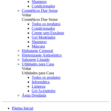
Shampoo
Condicionador
Cosméticos Due Sense
Voltar
Cosméticos Due Sense
Todos os produtos
Condicionador
Creme sem Enxágue
Gel Modelador
Shampoo
Máscara
Hidratante Corporal
Higienizante Antisséptico
Sabonete Líquido
Utilidades para Casa
Voltar
Utilidades para Casa
Todos os produtos
Informática
Limpeza
Gel Acendedor
Água Destilada
Página Inicial